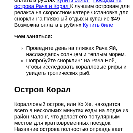
оплата в рублях
Купить билет
Поездка на
острова Рача и Корал
К лучшим островам для
релакса на скоростном катере
Остановка для
снорклинга
Пляжный отдых и купание
$49
Возможна оплата в рублях
Купить билет
Чем заняться:
Проведите день на пляжах Рача Яй,
наслаждаясь солнцем и теплым морем.
Попробуйте снорклинг на Рача Ной,
чтобы исследовать коралловые рифы и
увидеть тропических рыб.
Остров Корал
Коралловый остров, или Ко Хе, находится
всего в нескольких минутах езды на лодке из
район Чалонг, что делает его популярным
местом для кратковременных поездок.
Название острова полностью оправдывает