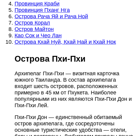
Провинция Краби
Провинция Пханг Нга
Острова Рача Яй и Рача Ной
Остров Корал
Остров Майтон
Као Сок и Чео Лан
Острова Кхай Нуй, Кхай Най и Кхай Нок
Острова Пхи-Пхи
Архипелаг Пхи-Пхи — визитная карточка
южного Таиланда. В состав архипелага
входит шесть островов, расположенных
примерно в 45 км от Пхукета. Наиболее
популярными из них являются Пхи-Пхи Дон и
Пхи-Пхи Лей.
Пхи-Пхи Дон — единственный обитаемый
остров архипелага, где сосредоточены
основные туристические удобства — отели,