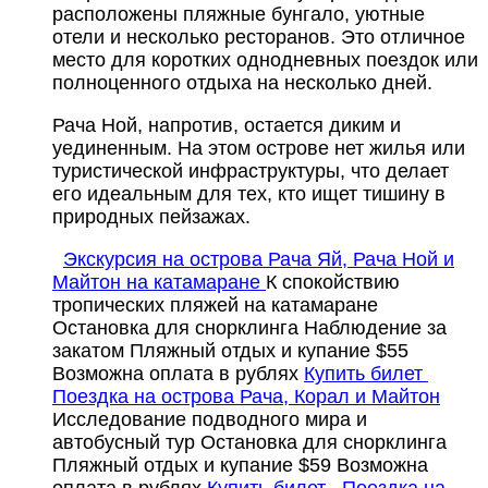
расположены пляжные бунгало, уютные
отели и несколько ресторанов. Это отличное
место для коротких однодневных поездок или
полноценного отдыха на несколько дней.
Рача Ной, напротив, остается диким и
уединенным. На этом острове нет жилья или
туристической инфраструктуры, что делает
его идеальным для тех, кто ищет тишину в
природных пейзажах.
Экскурсия на острова Рача Яй, Рача Ной и
Майтон на катамаране
К спокойствию
тропических пляжей на катамаране
Остановка для снорклинга
Наблюдение за
закатом
Пляжный отдых и купание
$55
Возможна оплата в рублях
Купить билет
Поездка на острова Рача, Корал и Майтон
Исследование подводного мира и
автобусный тур
Остановка для снорклинга
Пляжный отдых и купание
$59
Возможна