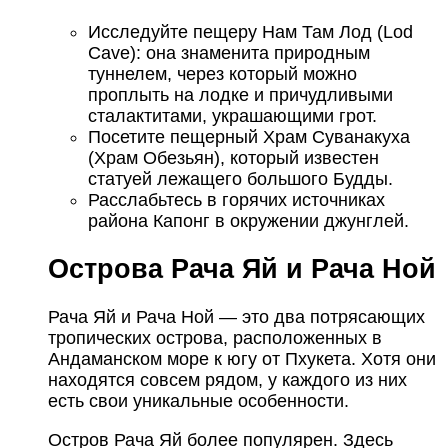
Исследуйте пещеру Нам Там Лод (Lod
Cave): она знаменита природным
туннелем, через который можно
проплыть на лодке и причудливыми
сталактитами, украшающими грот.
Посетите пещерный Храм Суванакуха
(Храм Обезьян), который известен
статуей лежащего большого Будды.
Расслабьтесь в горячих источниках
района Капонг в окружении джунглей.
Острова Рача Яй и Рача Ной
Рача Яй и Рача Ной — это два потрясающих
тропических острова, расположенных в
Андаманском море к югу от Пхукета. Хотя они
находятся совсем рядом, у каждого из них
есть свои уникальные особенности.
Остров Рача Яй более популярен. Здесь