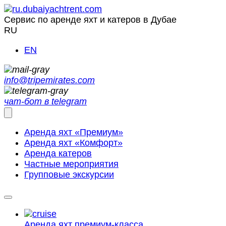
Сервис по аренде яхт и катеров в Дубае
RU
EN
info@tripemirates.com
чат-бот в telegram
Аренда яхт «Премиум»
Аренда яхт «Комфорт»
Аренда катеров
Частные мероприятия
Групповые экскурсии
Аренда яхт
премиум-класса