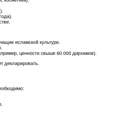
).
года).
стве.
чащие исламской культуре.
.
пример, ценности свыше 60 000 дирхамов).
ет декларировать.
еобходимо:
о.