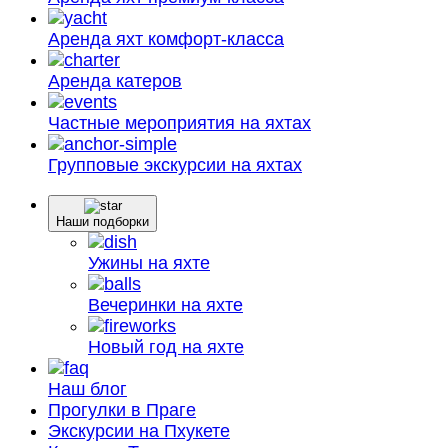
Аренда яхт
комфорт-класса
Аренда
катеров
Частные мероприятия
на яхтах
Групповые экскурсии
на яхтах
Наши подборки
Ужины на яхте
Вечеринки на яхте
Новый год на яхте
Наш блог
Прогулки в Праге
Экскурсии на Пхукете