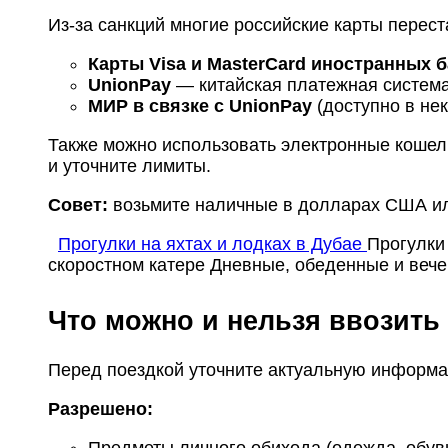
Из-за санкций многие российские карты перест
Карты Visa и MasterCard иностранных 
UnionPay
— китайская платежная система
МИР в связке с UnionPay
(доступно в нек
Также можно использовать электронные кошель
и уточните лимиты.
Совет:
возьмите наличные в долларах США ил
Прогулки на яхтах и лодках в Дубае
Прогулки
скоростном катере
Дневные, обеденные и вече
Что можно и нельзя ввозить
Перед поездкой уточните актуальную информ
Разрешено:
Предметы личного обихода (одежда, обувь