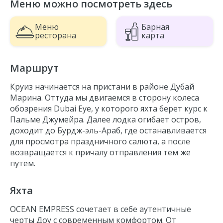
Меню можно посмотреть здесь
Dubai Mall
Burj Al Arab
Меню
Барная
Blue Waters Island
ресторана
карта
Palm Jumeirah
Al Rahim Mosque
Маршрут
Dubai Eye
Круиз начинается на пристани в районе Дубай
Skydive Dubai
Марина. Оттуда мы двигаемся в сторону колеса
Dubai Marina
обозрения Dubai Eye, у которого яхта берет курс к
Пальме Джумейра. Далее лодка огибает остров,
Dubai Harbour
доходит до Бурдж-эль-Араб, где останавливается
для просмотра праздничного салюта, а после
возвращается к причалу отправления тем же
путем.
Яхта
OCEAN EMPRESS сочетает в себе аутентичные
черты Доу с современным комфортом. От