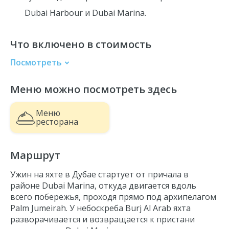
Dubai Harbour и Dubai Marina.
Что включено в стоимость
Посмотреть
Еда и напитки в формате шведского стола
Меню можно посмотреть здесь
Прогулка на яхте с экипажем
WI-FI
Меню
Аудиогид
ресторана
Маршрут
Ужин на яхте в Дубае
стартует от причала в
районе
Dubai Marina
, откуда двигается вдоль
всего побережья, проходя прямо под архипелагом
Palm Jumeirah. У небоскреба Burj Al Arab яхта
разворачивается и возвращается к пристани