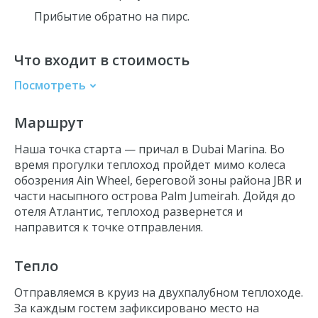
Прибытие обратно на пирс.
Что входит в стоимость
Посмотреть
Безалкогольные напитки
Маршрут
Ужин в формате шведского стола
Место за столиком на теплоходе
Наша точка старта — причал в Dubai Marina. Во
Прогулка по маршруту
время прогулки теплоход пройдет мимо колеса
обозрения Ain Wheel, береговой зоны
района
JBR и
Развлекательная программа
части насыпного острова Palm Jumeirah. Дойдя до
отеля Атлантис, теплоход развернется и
направится к точке отправления.
Тепло
Отправляемся в круиз на двухпалубном теплоходе.
За каждым гостем зафиксировано место на