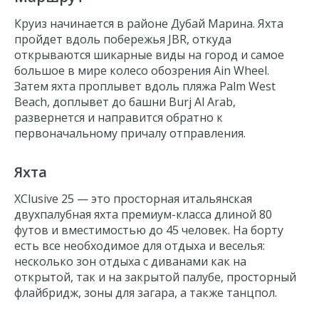
Jumeirah Beach Residence
Круиз начинается в районе
Дубай Марина
. Яхта
Blue Waters Island
пройдет вдоль побережья JBR, откуда
открываются шикарные виды на город и самое
Dubai Harbour
большое в мире колесо обозрения Ain Wheel.
Palm West Beach
Затем яхта проплывет вдоль пляжа
Palm West
Beach, доплывет до башни Burj Al Arab,
Burj Al Arab
развернется и направится обратно к
первоначальному причалу отправления.
Яхта
XClusive 25 — это просторная итальянская
двухпалубная яхта премиум-класса длиной 80
футов и вместимостью до 45 человек. На борту
есть все необходимое для отдыха и веселья:
несколько зон отдыха с диванами как на
открытой, так и на закрытой палубе, просторный
флайбридж, зоны для загара, а также танцпол.